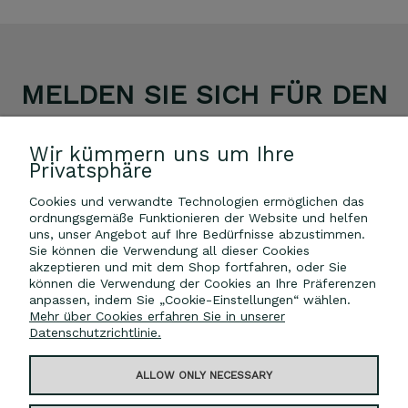
MELDEN SIE SICH FÜR DEN
NEWSLETTER AN!
Wir kümmern uns um Ihre
Privatsphäre
ERHALTEN SIE 5% RABATT AUF IHRE EINKÄUFE!
Cookies und verwandte Technologien ermöglichen das
ordnungsgemäße Funktionieren der Website und helfen
ABONNIEREN
uns, unser Angebot auf Ihre Bedürfnisse abzustimmen.
Sie können die Verwendung all dieser Cookies
*Der Rabattcode ist nicht mit anderen Aktionen kombinierbar.
akzeptieren und mit dem Shop fortfahren, oder Sie
können die Verwendung der Cookies an Ihre Präferenzen
anpassen, indem Sie „Cookie-Einstellungen“ wählen.
Mehr über Cookies erfahren Sie in unserer
Datenschutzrichtlinie.
MEIN KONTO
ALLOW ONLY NECESSARY
AUSFÜHRUNG DES AUFTRAGS